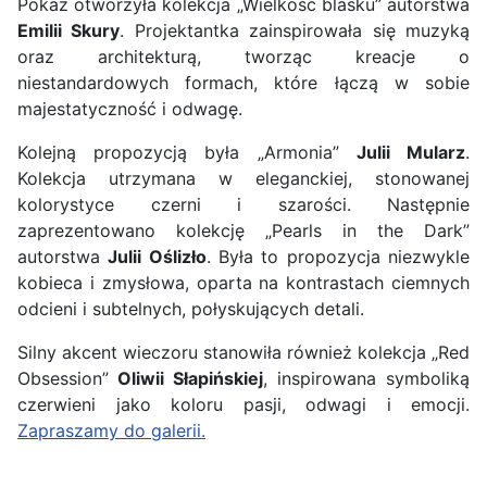
Pokaz otworzyła kolekcja „Wielkość blasku” autorstwa
Emilii Skury
. Projektantka zainspirowała się muzyką
oraz architekturą, tworząc kreacje o
niestandardowych formach, które łączą w sobie
majestatyczność i odwagę.
Kolejną propozycją była „Armonia”
Julii Mularz
.
Kolekcja utrzymana w eleganckiej, stonowanej
kolorystyce czerni i szarości. Następnie
zaprezentowano kolekcję „Pearls in the Dark”
autorstwa
Julii Oślizło
. Była to propozycja niezwykle
kobieca i zmysłowa, oparta na kontrastach ciemnych
odcieni i subtelnych, połyskujących detali.
Silny akcent wieczoru stanowiła również kolekcja „Red
Obsession”
Oliwii Słapińskiej
, inspirowana symboliką
czerwieni jako koloru pasji, odwagi i emocji.
Zapraszamy do galerii.