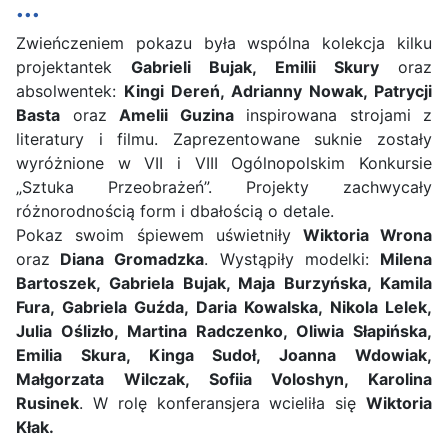
...
Zwieńczeniem pokazu była wspólna kolekcja kilku
projektantek
Gabrieli Bujak, Emilii Skury
oraz
absolwentek:
Kingi Dereń, Adrianny Nowak, Patrycji
Basta
oraz
Amelii Guzina
inspirowana strojami z
literatury i filmu. Zaprezentowane suknie zostały
wyróżnione w VII i VIII Ogólnopolskim Konkursie
„Sztuka Przeobrażeń”. Projekty zachwycały
różnorodnością form i dbałością o detale.
Pokaz swoim śpiewem uświetniły
Wiktoria Wrona
oraz
Diana Gromadzka
. Wystąpiły modelki:
Milena
Bartoszek, Gabriela Bujak, Maja Burzyńska, Kamila
Fura, Gabriela Guźda, Daria Kowalska, Nikola Lelek,
Julia Oślizło, Martina Radczenko, Oliwia Słapińska,
Emilia Skura, Kinga Sudoł, Joanna Wdowiak,
Małgorzata Wilczak, Sofiia Voloshyn, Karolina
Rusinek
. W rolę konferansjera wcieliła się
Wiktoria
Kłak.