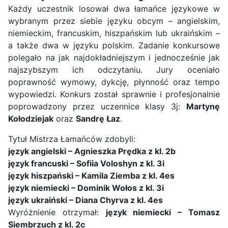
Każdy uczestnik losował dwa łamańce językowe w
wybranym przez siebie języku obcym – angielskim,
niemieckim, francuskim, hiszpańskim lub ukraińskim –
a także dwa w języku polskim. Zadanie konkursowe
polegało na jak najdokładniejszym i jednocześnie jak
najszybszym ich odczytaniu. Jury oceniało
poprawność wymowy, dykcję, płynność oraz tempo
wypowiedzi. Konkurs został sprawnie i profesjonalnie
poprowadzony przez uczennice klasy 3j:
Martynę
Kołodziejak
oraz
Sandrę Łaz
.
Tytuł Mistrza Łamańców zdobyli:
język angielski – Agnieszka Prędka z kl. 2b
język francuski – Sofiia Voloshyn z kl. 3i
język hiszpański – Kamila Ziemba z kl. 4es
język niemiecki – Dominik Wołos z kl. 3i
język ukraiński – Diana Chyrva z kl. 4es
Wyróżnienie otrzymał:
język niemiecki – Tomasz
Siembrzuch z kl. 2c