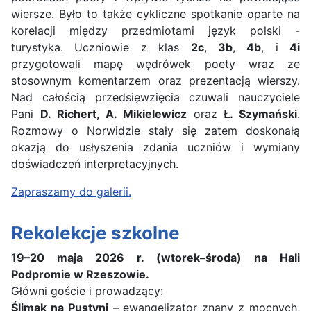
wiersze. Było to także cykliczne spotkanie oparte na
korelacji między przedmiotami język polski -
turystyka. Uczniowie z klas
2c
,
3b
,
4b
, i
4i
przygotowali mapę wędrówek poety wraz ze
stosownym komentarzem oraz prezentacją wierszy.
Nad całością przedsięwzięcia czuwali nauczyciele
Pani
D. Richert, A. Mikielewicz
oraz
Ł. Szymański
.
Rozmowy o Norwidzie stały się zatem doskonałą
okazją do usłyszenia zdania uczniów i wymiany
doświadczeń interpretacyjnych.
Zapraszamy do galerii.
Rekolekcje szkolne
19–20 maja 2026 r. (wtorek–środa) na Hali
Podpromie w Rzeszowie.
Główni goście i prowadzący:
Ślimak na Pustyni
– ewangelizator znany z mocnych,